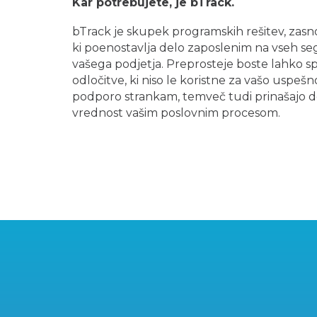
Kar potrebujete, je bTrack.
bTrack je skupek programskih rešitev, zasn
ki poenostavlja delo zaposlenim na vseh s
vašega podjetja. Preprosteje boste lahko s
odločitve, ki niso le koristne za vašo uspešno
podporo strankam, temveč tudi prinašajo 
vrednost vašim poslovnim procesom.