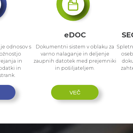
M
eDOC
SE
nje odnosov s
Dokumentni sistem v oblaku za
Spletn
ožnostjo
varno nalaganje in deljenje
oseb
ejanja in
zaupnih datotek med prejemniki
doku
odatki in
in pošiljateljem.
zahte
strank.
VEČ