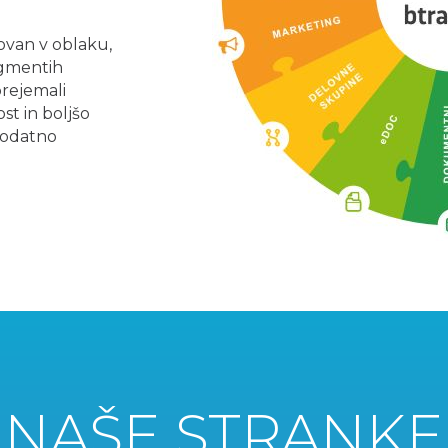
ovan v oblaku,
egmentih
prejemali
st in boljšo
dodatno
NAŠE STRANKE