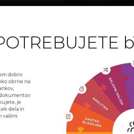
POTREBUJETE 
otem dobro
ahko obrne na
ankov,
e dokumentov
ujete, je
ek dela in
 vašimi