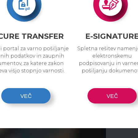
CURE TRANSFER
E-SIGNATUR
i portal za varno pošiljanje
Spletna rešitev namen
nih podatkov in zaupnih
elektronskemu
mentov, za katere zakon
podpisovanju in varn
va višjo stopnjo varnosti.
pošiljanju dokumenot
VEČ
VEČ