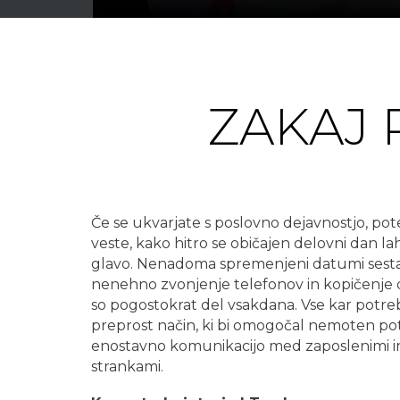
ZAKAJ 
Če se ukvarjate s poslovno dejavnostjo, p
veste, kako hitro se običajen delovni dan l
glavo. Nenadoma spremenjeni datumi sest
nenehno zvonjenje telefonov in kopičenj
so pogostokrat del vsakdana. Vse kar potreb
preprost način, ki bi omogočal nemoten pot
enostavno komunikacijo med zaposlenimi in
strankami.