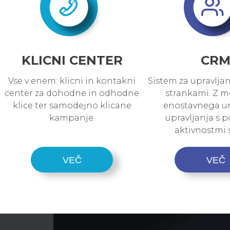
KLICNI CENTER
CR
Vse v enem: klicni in kontakni
Sistem za upravlja
center za dohodne in odhodne
strankami. Z m
klice ter samodejno klicane
enostavnega ur
kampanje.
upravljanja s p
aktivnostmi 
VEČ
VEČ